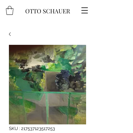
OTTO SCHAUER
SKU : 217537123517253