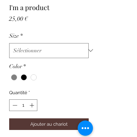
I'm a product
Prix
25,00 €
Size
*
Color
*
Quantité
*
Ajouter au chariot