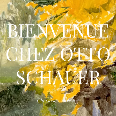
BIENVENUE
CHEZ OTTO
SCHAUER
Choisissez votre art